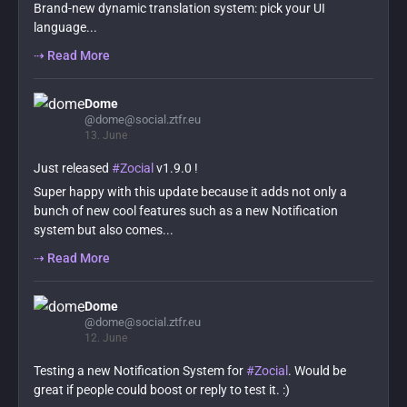
Brand-new dynamic translation system: pick your UI
language...
⇢ Read More
Dome
@dome@social.ztfr.eu
13. June
Just released
#Zocial
v1.9.0 !
Super happy with this update because it adds not only a
bunch of new cool features such as a new Notification
system but also comes...
⇢ Read More
Dome
@dome@social.ztfr.eu
12. June
Testing a new Notification System for
#Zocial
. Would be
great if people could boost or reply to test it. :)